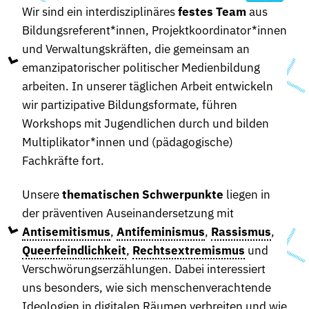
Wir sind ein interdisziplinäres
festes Team
aus
Bildungsreferent*innen, Projektkoordinator*innen
und Verwaltungskräften, die gemeinsam an
emanzipatorischer politischer Medienbildung
arbeiten. In unserer täglichen Arbeit entwickeln
wir partizipative Bildungsformate, führen
Workshops mit Jugendlichen durch und bilden
Multiplikator*innen und (pädagogische)
Fachkräfte fort.
Unsere
thematischen Schwerpunkte
liegen in
der präventiven Auseinandersetzung mit
Antisemitismus
,
Antifeminismus
,
Rassismus
,
Queerfeindlichkeit
,
Rechtsextremismus
und
Verschwörungserzählungen. Dabei interessiert
uns besonders, wie sich menschenverachtende
Ideologien in digitalen Räumen verbreiten und wie